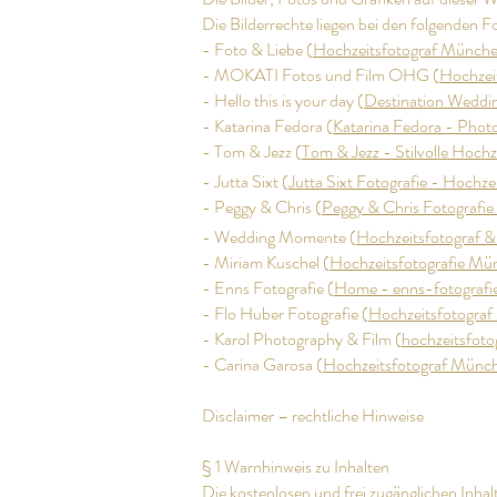
Die Bilderrechte liegen bei den folgenden
- Foto & Liebe (
Hochzeitsfotograf München
- MOKATI Fotos und Film OHG (
Hochzei
- Hello this is your day (
Destination Wedding
- Katarina Fedora (
Katarina Fedora - Phot
- Tom & Jezz (
Tom & Jezz - Stilvolle Hoch
- Jutta Sixt (
Jutta Sixt Fotografie - Hochzei
- Peggy & Chris (
Peggy & Chris Fotografie
- Wedding Momente (
Hochzeitsfotograf 
- Miriam Kuschel (
Hochzeitsfotografie Mü
- Enns Fotografie (
Home - enns-fotografi
- Flo Huber Fotografie (
Hochzeitsfotograf
- Karol Photography & Film (
hochzeitsfoto
- Carina Garosa (
Hochzeitsfotograf Münch
Disclaimer – rechtliche Hinweise
§ 1 Warnhinweis zu Inhalten
Die kostenlosen und frei zugänglichen Inhal