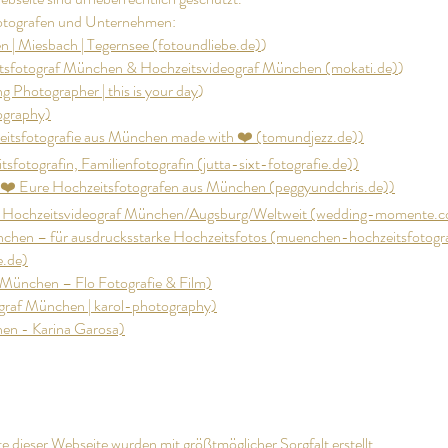
 Fotografen und Unternehmen:
 | Miesbach | Tegernsee (fotoundliebe.de)
)
tsfotograf München & Hochzeitsvideograf München (mokati.de)
)
 Photographer | this is your day
)
ography)
zeitsfotografie aus München made with ❤️ (tomundjezz.de))
tsfotografin, Familienfotografin (jutta-sixt-fotografie.de))
 ❤️ Eure Hochzeitsfotografen aus München (peggyundchris.de))
& Hochzeitsvideograf München/Augsburg/Weltweit (wedding-momente.
nchen – für ausdrucksstarke Hochzeitsfotos (muenchen-hochzeitsfotogr
e.de)
 München – Flo Fotografie & Film)
graf München | karol-photography)
en - Karina Garosa)
te dieser Webseite wurden mit größtmöglicher Sorgfalt erstellt.