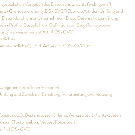
 gesetzlichen Vorgaben des Datenschutzrechts (insb. gemäß
hutz-Grundverordnung ‚DS-GVO‘) über die Art, den Umfang und
r Daten durch unser Unternehmen. Diese Datenschutzerklärung
dia-Profile. Bezüglich der Definition von Begriffen wie etwa
tung“ verweisen wir auf Art. 4 DS-GVO.
rtlichen
rantwortlicher“) i.S.d. Art. 4 Zif. 7 DS-GVO ist:
Kategorien betroffener Personen
, Umfang und Zweck der Erhebung, Verarbeitung und Nutzung
ebsites etc.), Bestandsdaten (Name, Adresse etc.), Kontaktdaten
daten (Texteingaben, Videos, Fotos etc.),
Abs. 1 c) DS-GVO