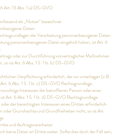
ach Art. 13 Abs. 1 e) DS-GVO
fassend als „Nutzer“ bezeichnet.
nenbezogener Daten
Rechtsgrundlagen der Verarbeitung personenbezogener Daten:
beitung personenbezogenen Daten eingeholt haben, ist Art. 6
.
s Vertrags oder zur Durchführung vorvertraglicher Maßnahmen
en, so ist Art. 6 Abs. 1 S. 1 lit. b) DS-GVO
echtlichen Verpflichtung erforderlich, der wir unterliegen (z.B.
 Art. 6 Abs. 1 S. 1 lit. c) DS-GVO Rechtsgrundlage.
enswichtige Interessen der betroffenen Person oder einer
ist Art. 6 Abs. 1 S. 1 lit. d) DS-GVO Rechtsgrundlage.
oder der berechtigten Interessen eines Dritten erforderlich
n oder Grundrechte und Grundfreiheiten nicht, so ist Art.
ge.
itte und Auftragsverarbeiter
ch keine Daten an Dritte weiter. Sollte dies doch der Fall sein,