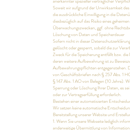
anerkannter spezieller vertraglicher Verpfl
Soweit wir aufgrund der Unwirksamkeit des s
die ausdrückliche Einwilligung in die Daten
diesbezüglich auf das Risiko eines geheim
Überwachungszwecken, ggf. ohne Rechtsbeh
Löschung von Daten und Speicherdauer
Sofern nicht in dieser Datenschutzerkläru
gelöscht oder gesperrt, sobald die zur Verar
Zweck für die Speicherung entfällt bzw. die
deren weitere Aufbewahrung ist zu Beweiszw
Aufbewahrungspflichten entgegenstehen. Da
von Geschäftsbriefen nach § 257 Abs. 1 HG
§ 147 Abs. 1 AO von Belegen (10 Jahre). We
Sperrung oder Löschung Ihrer Daten, es sei 
oder zur Vertragserfüllung erforderlich.
Bestehen einer automatisierten Entscheid
Wir setzen keine automatische Entscheidung
Bereitstellung unserer Website und Erstellu
1. Wenn Sie unsere Webseite lediglich infor
anderweitige Übermittlung von Information