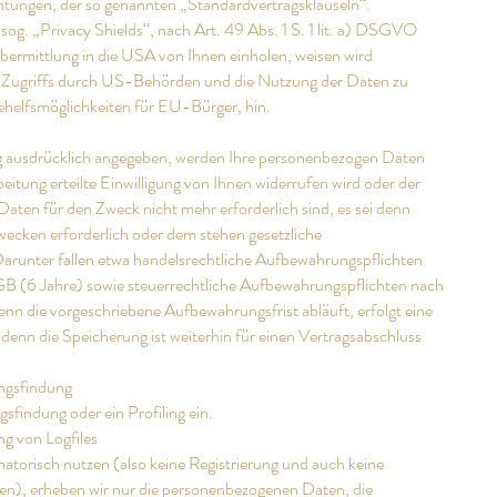
ichtungen, der so genannten „Standardvertragsklauseln“.
og. „Privacy Shields“, nach Art. 49 Abs. 1 S. 1 lit. a) DSGVO
übermittlung in die USA von Ihnen einholen, weisen wird
en Zugriffs durch US-Behörden und die Nutzung der Daten zu
elfsmöglichkeiten für EU-Bürger, hin.
ng ausdrücklich angegeben, werden Ihre personenbezogen Daten
beitung erteilte Einwilligung von Ihnen widerrufen wird oder der
 Daten für den Zweck nicht mehr erforderlich sind, es sei denn
ecken erforderlich oder dem stehen gesetzliche
runter fallen etwa handelsrechtliche Aufbewahrungspflichten
B (6 Jahre) sowie steuerrechtliche Aufbewahrungspflichten nach
nn die vorgeschriebene Aufbewahrungsfrist abläuft, erfolgt eine
denn die Speicherung ist weiterhin für einen Vertragsabschluss
ungsfindung
sfindung oder ein Profiling ein.
ng von Logfiles
matorisch nutzen (also keine Registrierung und auch keine
en), erheben wir nur die personenbezogenen Daten, die