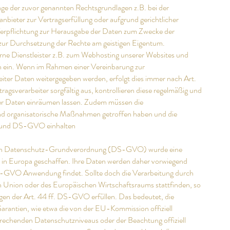
age der zuvor genannten Rechtsgrundlagen z.B. bei der
ieter zur Vertragserfüllung oder aufgrund gerichtlicher
Verpflichtung zur Herausgabe der Daten zum Zwecke der
zur Durchsetzung der Rechte am geistigen Eigentum.
rne Dienstleister z.B. zum Webhosting unserer Websites und
n ein. Wenn im Rahmen einer Vereinbarung zur
eiter Daten weitergegeben werden, erfolgt dies immer nach Art.
sverarbeiter sorgfältig aus, kontrollieren diese regelmäßig und
der Daten einräumen lassen. Zudem müssen die
und organisatorische Maßnahmen getroffen haben und die
 und DS-GVO einhalten
hen Datenschutz-Grundverordnung (DS-GVO) wurde eine
z in Europa geschaffen. Ihre Daten werden daher vorwiegend
S-GVO Anwendung findet. Sollte doch die Verarbeitung durch
n Union oder des Europäischen Wirtschaftsraums stattfinden, so
en der Art. 44 ff. DS-GVO erfüllen. Das bedeutet, die
arantien, wie etwa die von der EU-Kommission offiziell
prechenden Datenschutzniveaus oder der Beachtung offiziell