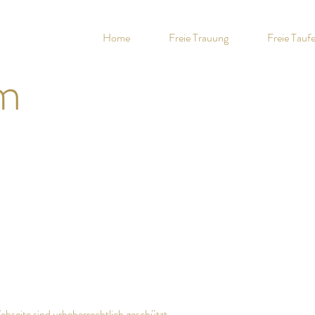
Home
Freie Trauung
Freie Tauf
m
ebseite sind urheberrechtlich geschützt.